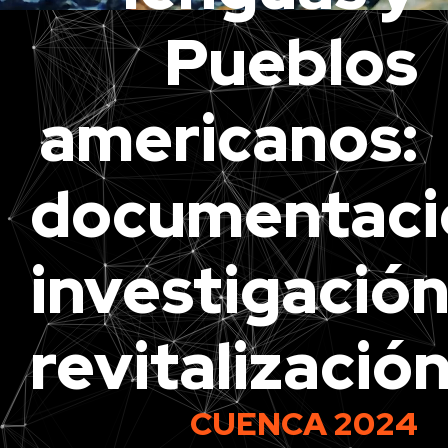
r
Pueblos
i
n
c
americanos:
i
p
documentaci
a
l
investigación
revitalizació
CUENCA 2024